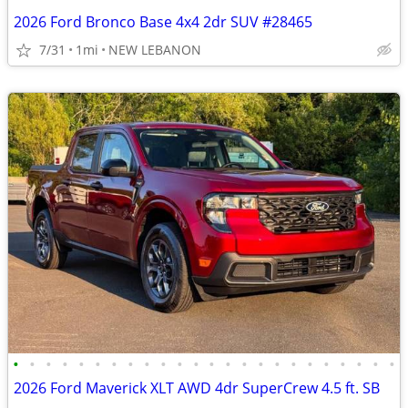
2026 Ford Bronco Base 4x4 2dr SUV #28465
7/31
1mi
NEW LEBANON
•
•
•
•
•
•
•
•
•
•
•
•
•
•
•
•
•
•
•
•
•
•
•
•
2026 Ford Maverick XLT AWD 4dr SuperCrew 4.5 ft. SB