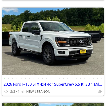
•
•
•
•
•
•
•
•
•
•
•
•
•
•
•
•
•
•
•
•
•
•
•
•
2026 Ford F-150 STX 4x4 4dr SuperCrew 5.5 ft. SB 1 Miles
8/3
1mi
NEW LEBANON