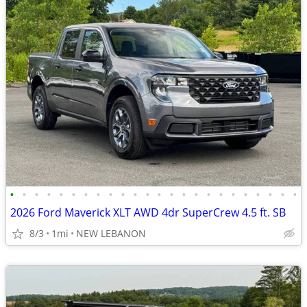
•
•
•
•
•
•
•
•
•
•
•
•
•
•
•
•
•
•
•
•
•
•
•
•
2026 Ford Maverick XLT AWD 4dr SuperCrew 4.5 ft. SB
8/3
1mi
NEW LEBANON