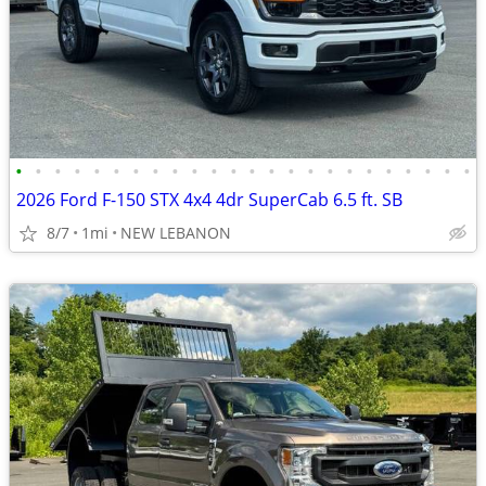
•
•
•
•
•
•
•
•
•
•
•
•
•
•
•
•
•
•
•
•
•
•
•
•
2026 Ford F-150 STX 4x4 4dr SuperCab 6.5 ft. SB
8/7
1mi
NEW LEBANON