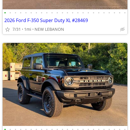
•
•
•
•
•
•
•
•
•
•
•
•
•
•
•
•
•
•
•
•
•
•
•
•
2026 Ford F-350 Super Duty XL #28469
7/31
1mi
NEW LEBANON
•
•
•
•
•
•
•
•
•
•
•
•
•
•
•
•
•
•
•
•
•
•
•
•