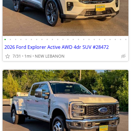
•
•
•
•
•
•
•
•
•
•
•
•
•
•
•
•
•
•
•
•
•
•
•
•
2026 Ford Explorer Active AWD 4dr SUV #28472
7/31
1mi
NEW LEBANON