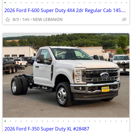
•
•
•
•
•
•
•
•
•
•
•
•
•
•
•
•
•
•
•
•
•
•
•
•
2026 Ford F-600 Super Duty 4X4 2dr Regular Cab 145.3 205.3 in. WB
8/3
1mi
NEW LEBANON
•
•
•
•
•
•
•
•
•
•
•
•
•
•
•
•
•
•
•
•
•
•
•
•
2026 Ford F-350 Super Duty XL #28487