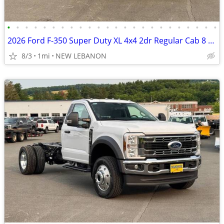
•
•
•
•
•
•
•
•
•
•
•
•
•
•
•
•
•
•
•
•
•
•
•
•
2026 Ford F-350 Super Duty XL 4x4 2dr Regular Cab 8 ft. LB SRW Pickup
8/3
1mi
NEW LEBANON