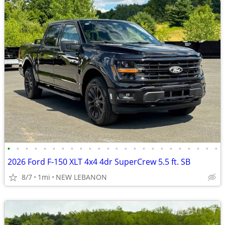
•
•
•
•
•
•
•
•
•
•
•
•
•
•
•
•
•
•
•
•
•
•
•
•
2026 Ford F-150 XLT 4x4 4dr SuperCrew 5.5 ft. SB
8/7
1mi
NEW LEBANON