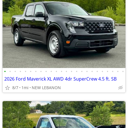
•
•
•
•
•
•
•
•
•
•
•
•
•
•
•
•
•
•
•
•
•
•
•
•
2026 Ford Maverick XL AWD 4dr SuperCrew 4.5 ft. SB
8/7
1mi
NEW LEBANON