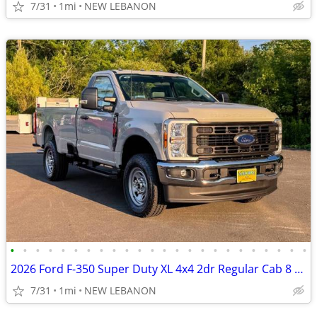
7/31
1mi
NEW LEBANON
•
•
•
•
•
•
•
•
•
•
•
•
•
•
•
•
•
•
•
•
•
•
•
•
2026 Ford F-350 Super Duty XL 4x4 2dr Regular Cab 8 ft. LB SRW Pickup
7/31
1mi
NEW LEBANON