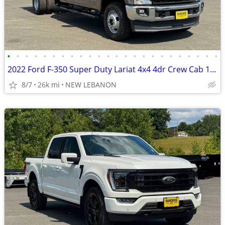
•
•
•
•
•
•
•
•
•
•
•
•
•
•
•
•
•
•
•
•
•
•
•
•
2022 Ford F-350 Super Duty Lariat 4x4 4dr Crew Cab 179 in. WB DRW
8/7
26k mi
NEW LEBANON