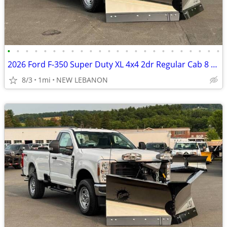
•
•
•
•
•
•
•
•
•
•
•
•
•
•
•
•
•
•
•
•
•
•
•
•
2026 Ford F-350 Super Duty XL 4x4 2dr Regular Cab 8 ft. LB SRW Pickup
8/3
1mi
NEW LEBANON