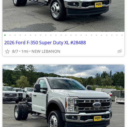
•
•
•
•
•
•
•
•
•
•
•
•
•
•
•
•
•
•
•
•
•
•
•
•
2026 Ford F-350 Super Duty XL #28488
8/7
1mi
NEW LEBANON