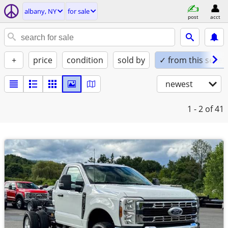
albany, NY
for sale
post
acct
+
price
condition
sold by
✓ from this seller
newest
1 - 2
of 41