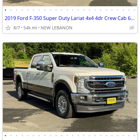
•
•
•
•
•
•
•
•
•
•
•
•
•
•
•
•
•
•
•
•
•
•
•
•
2019 Ford F-350 Super Duty Lariat 4x4 4dr Crew Cab 6.8 ft. SB SRW
8/7
54k mi
NEW LEBANON
•
•
•
•
•
•
•
•
•
•
•
•
•
•
•
•
•
•
•
•
•
•
•
•