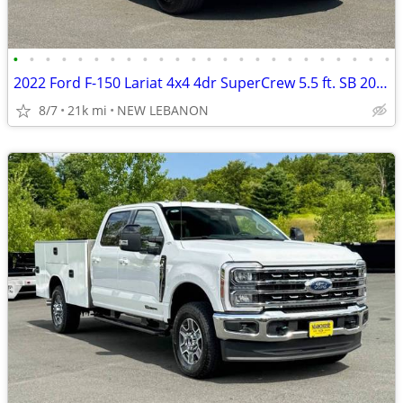
•
•
•
•
•
•
•
•
•
•
•
•
•
•
•
•
•
•
•
•
•
•
•
•
2022 Ford F-150 Lariat 4x4 4dr SuperCrew 5.5 ft. SB 20773 Miles
8/7
21k mi
NEW LEBANON