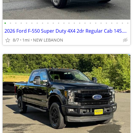
•
•
•
•
•
•
•
•
•
•
•
•
•
•
•
•
•
•
•
•
•
•
•
•
2026 Ford F-550 Super Duty 4X4 2dr Regular Cab 145.3 205.3 in. WB
8/7
1mi
NEW LEBANON