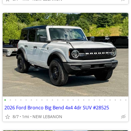
•
•
•
•
•
•
•
•
•
•
•
•
•
•
•
•
•
•
•
•
•
•
•
•
2026 Ford Bronco Big Bend 4x4 4dr SUV #28525
8/7
1mi
NEW LEBANON