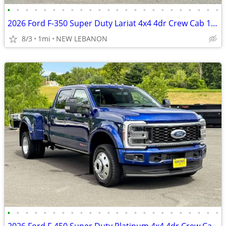
•
•
•
•
•
•
•
•
•
•
•
•
•
•
•
•
•
•
•
•
•
•
•
•
2026 Ford F-350 Super Duty Lariat 4x4 4dr Crew Cab 179 in. WB SRW
8/3
1mi
NEW LEBANON
•
•
•
•
•
•
•
•
•
•
•
•
•
•
•
•
•
•
•
•
•
•
•
•