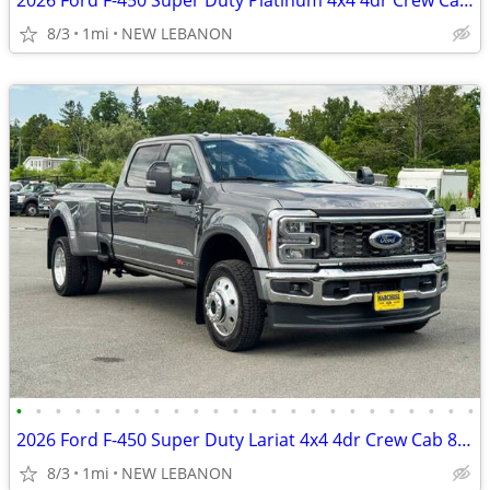
2026 Ford F-450 Super Duty Platinum 4x4 4dr Crew Cab 8 ft. LB DRW
8/3
1mi
NEW LEBANON
•
•
•
•
•
•
•
•
•
•
•
•
•
•
•
•
•
•
•
•
•
•
•
•
2026 Ford F-450 Super Duty Lariat 4x4 4dr Crew Cab 8 ft. LB DRW Pickup
8/3
1mi
NEW LEBANON