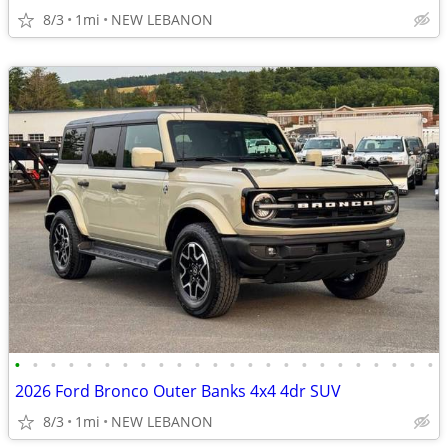
8/3
1mi
NEW LEBANON
•
•
•
•
•
•
•
•
•
•
•
•
•
•
•
•
•
•
•
•
•
•
•
•
2026 Ford Bronco Outer Banks 4x4 4dr SUV
8/3
1mi
NEW LEBANON