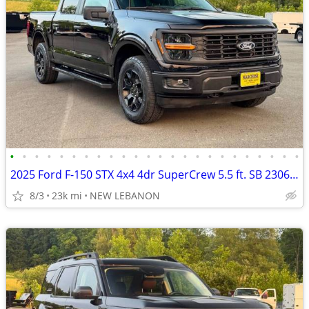
•
•
•
•
•
•
•
•
•
•
•
•
•
•
•
•
•
•
•
•
•
•
•
•
2025 Ford F-150 STX 4x4 4dr SuperCrew 5.5 ft. SB 23066 Miles
8/3
23k mi
NEW LEBANON