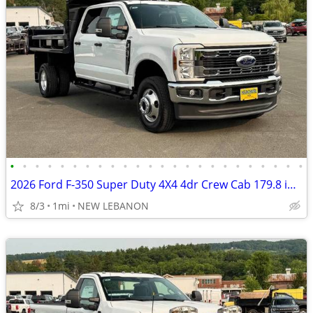
•
•
•
•
•
•
•
•
•
•
•
•
•
•
•
•
•
•
•
•
•
•
•
•
2026 Ford F-350 Super Duty 4X4 4dr Crew Cab 179.8 in. WB
8/3
1mi
NEW LEBANON