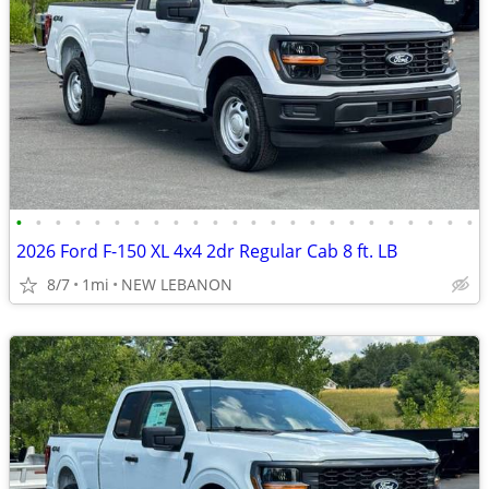
•
•
•
•
•
•
•
•
•
•
•
•
•
•
•
•
•
•
•
•
•
•
•
•
2026 Ford F-150 XL 4x4 2dr Regular Cab 8 ft. LB
8/7
1mi
NEW LEBANON