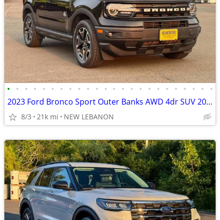
•
•
•
•
•
•
•
•
•
•
•
•
•
•
•
•
•
•
•
•
•
•
•
•
2023 Ford Bronco Sport Outer Banks AWD 4dr SUV 20747 Miles
8/3
21k mi
NEW LEBANON