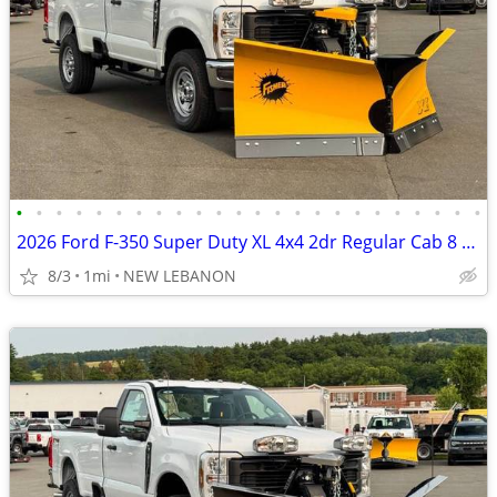
•
•
•
•
•
•
•
•
•
•
•
•
•
•
•
•
•
•
•
•
•
•
•
•
2026 Ford F-350 Super Duty XL 4x4 2dr Regular Cab 8 ft. LB SRW Pickup
8/3
1mi
NEW LEBANON