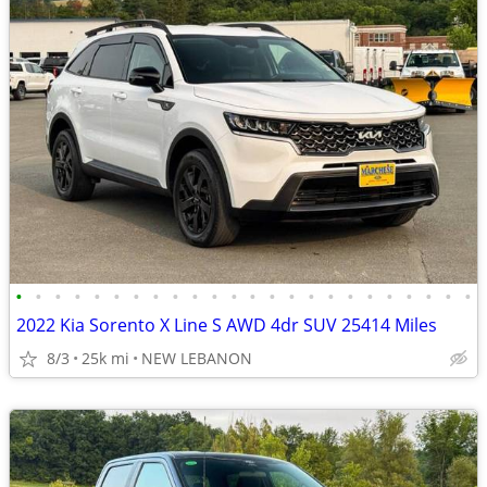
•
•
•
•
•
•
•
•
•
•
•
•
•
•
•
•
•
•
•
•
•
•
•
•
2022 Kia Sorento X Line S AWD 4dr SUV 25414 Miles
8/3
25k mi
NEW LEBANON