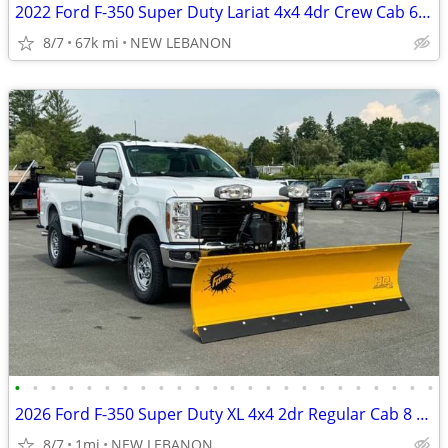
2022 Ford F-350 Super Duty Lariat 4x4 4dr Crew Cab 6.8 ft. SB SRW
8/7
67k mi
NEW LEBANON
•
•
•
•
•
•
•
•
•
•
•
•
•
•
•
•
•
•
•
•
•
•
•
•
2026 Ford F-350 Super Duty XL 4x4 2dr Regular Cab 8 ft. LB SRW Pickup
8/7
1mi
NEW LEBANON