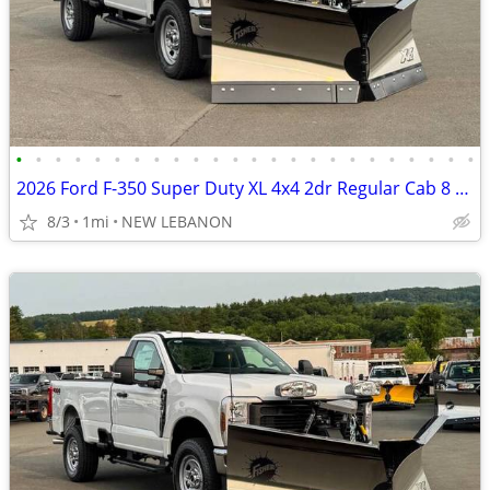
•
•
•
•
•
•
•
•
•
•
•
•
•
•
•
•
•
•
•
•
•
•
•
•
2026 Ford F-350 Super Duty XL 4x4 2dr Regular Cab 8 ft. LB SRW Pickup
8/3
1mi
NEW LEBANON