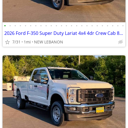
•
•
•
•
•
•
•
•
•
•
•
•
•
•
•
•
•
•
•
•
•
•
•
•
2026 Ford F-350 Super Duty Lariat 4x4 4dr Crew Cab 8 ft. LB DRW Pickup
7/31
1mi
NEW LEBANON