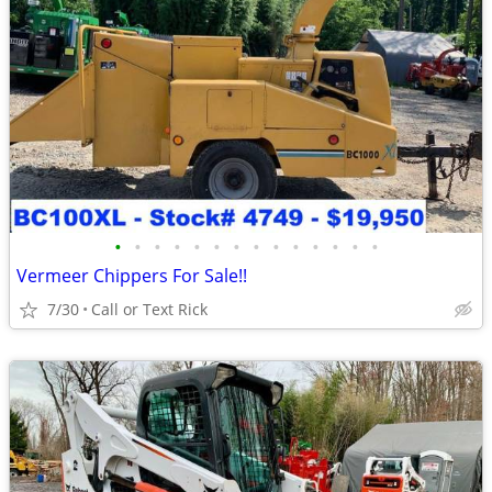
•
•
•
•
•
•
•
•
•
•
•
•
•
•
Vermeer Chippers For Sale!!
7/30
Call or Text Rick