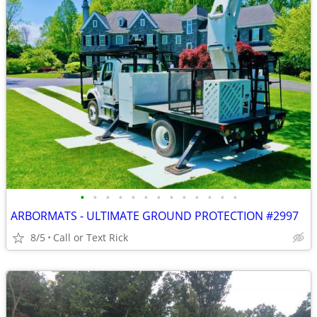
•
•
•
•
•
•
•
•
•
•
•
•
•
ARBORMATS - ULTIMATE GROUND PROTECTION #2997
8/5
Call or Text Rick