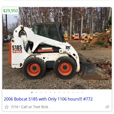
$29,950
•
•
•
•
•
•
•
•
•
•
•
•
2006 Bobcat S185 with Only 1106 hours!!! #772
7/16
Call or Text Rick