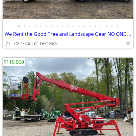
•
•
•
•
•
•
•
•
•
•
•
•
•
•
•
•
•
•
•
We Rent the Good Tree and Landscape Gear NO ONE Else Does
7/22
Call or Text Rick
$110,950