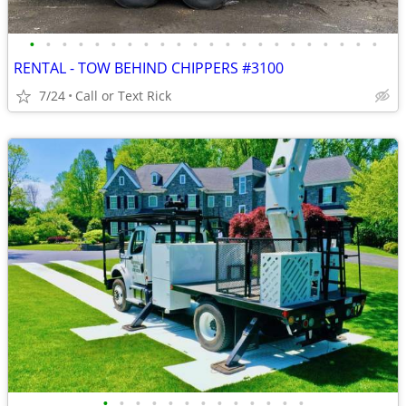
•
•
•
•
•
•
•
•
•
•
•
•
•
•
•
•
•
•
•
•
•
•
RENTAL - TOW BEHIND CHIPPERS #3100
7/24
Call or Text Rick
•
•
•
•
•
•
•
•
•
•
•
•
•