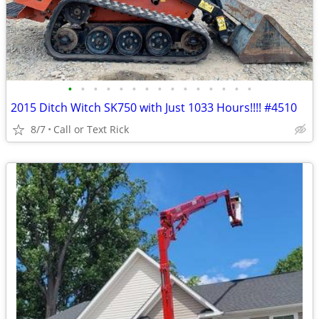
•
•
•
•
•
•
•
•
•
•
•
•
•
•
•
2015 Ditch Witch SK750 with Just 1033 Hours!!!! #4510
8/7
Call or Text Rick