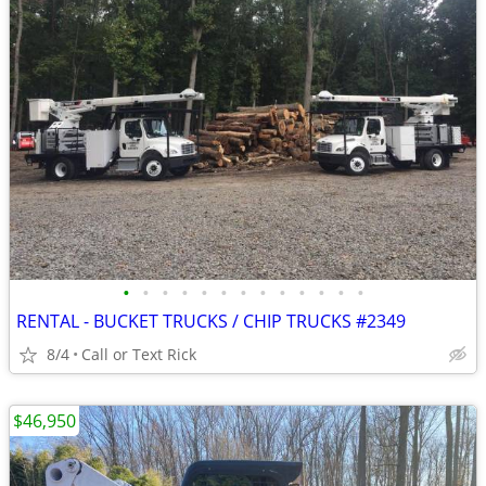
•
•
•
•
•
•
•
•
•
•
•
•
•
RENTAL - BUCKET TRUCKS / CHIP TRUCKS #2349
8/4
Call or Text Rick
$46,950