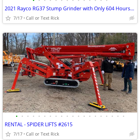
•
•
•
•
•
•
•
•
•
•
•
•
•
•
2021 Rayco RG37 Stump Grinder with Only 604 Hours!!! #4965
7/17
Call or Text Rick
•
•
•
•
•
•
•
•
•
•
•
•
•
•
•
•
•
•
•
•
RENTAL - SPIDER LIFTS #2615
7/17
Call or Text Rick