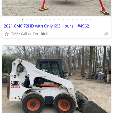
•
•
•
•
•
•
•
•
•
•
•
•
•
•
•
•
2021 CMC 72HD with Only 693 Hours!!! #4962
7/22
Call or Text Rick