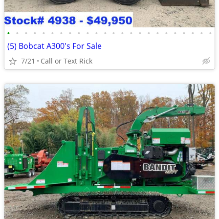
•
•
•
•
•
•
•
•
•
•
•
•
•
•
•
•
•
•
•
•
•
•
•
•
(5) Bobcat A300's For Sale
7/21
Call or Text Rick