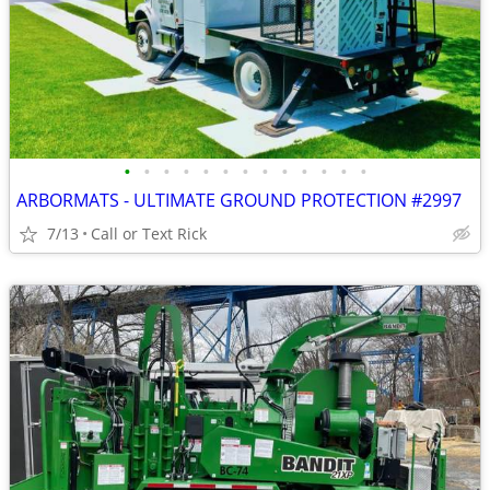
•
•
•
•
•
•
•
•
•
•
•
•
•
ARBORMATS - ULTIMATE GROUND PROTECTION #2997
7/13
Call or Text Rick