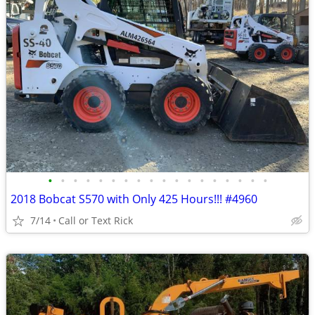
•
•
•
•
•
•
•
•
•
•
•
•
•
•
•
•
•
•
2018 Bobcat S570 with Only 425 Hours!!! #4960
7/14
Call or Text Rick