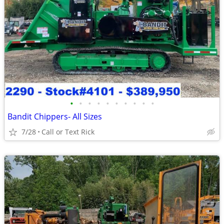
•
•
•
•
•
•
•
•
•
•
Bandit Chippers- All Sizes
7/28
Call or Text Rick