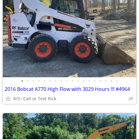
•
•
•
•
•
•
•
•
•
•
•
•
•
•
•
•
•
•
2016 Bobcat A770 High Flow with 3029 Hours !!! #4964
8/3
Call or Text Rick