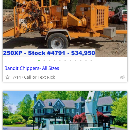
•
•
•
•
•
•
•
•
•
•
•
Bandit Chippers- All Sizes
7/14
Call or Text Rick