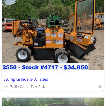
•
•
•
•
•
•
•
•
•
Stump Grinders- All sizes
7/15
Call or Text Rick