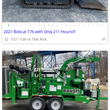
•
•
•
•
•
•
•
•
•
•
•
•
•
•
•
•
•
•
•
•
•
•
2021 Bobcat T76 with Only 211 Hours!!!
7/27
Call or Text Rick