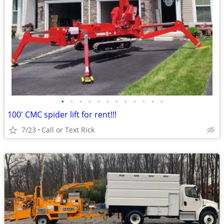
•
•
•
•
•
•
•
•
•
•
•
•
100' CMC spider lift for rent!!!
7/23
Call or Text Rick