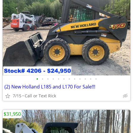
•
•
•
•
•
•
•
•
•
•
•
•
(2) New Holland L185 and L170 For Sale!!!
7/15
Call or Text Rick
$31,950