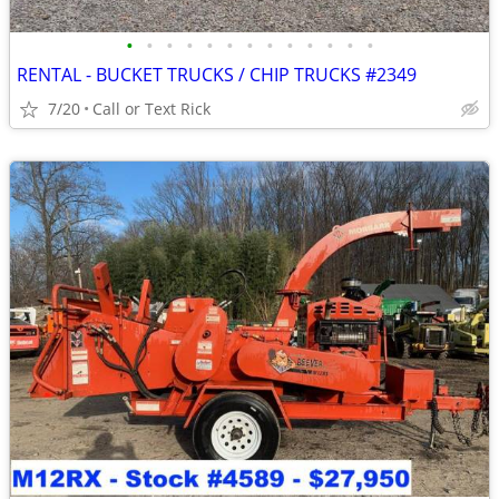
•
•
•
•
•
•
•
•
•
•
•
•
•
RENTAL - BUCKET TRUCKS / CHIP TRUCKS #2349
7/20
Call or Text Rick