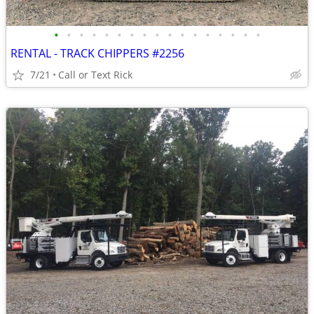
•
•
•
•
•
•
•
•
•
•
•
•
•
•
•
•
•
RENTAL - TRACK CHIPPERS #2256
7/21
Call or Text Rick