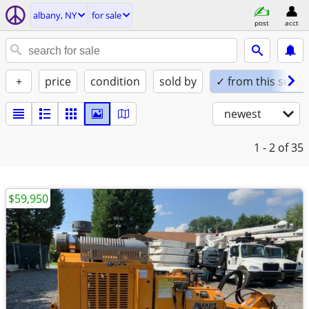
albany, NY
for sale
post
acct
+
price
condition
sold by
✓ from this seller
newest
1 - 2
of 35
$59,950