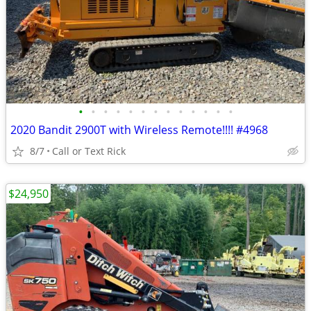
•
•
•
•
•
•
•
•
•
•
•
•
•
2020 Bandit 2900T with Wireless Remote!!!! #4968
8/7
Call or Text Rick
$24,950