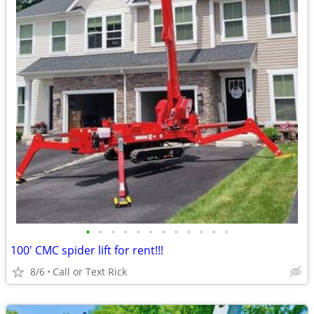
•
•
•
•
•
•
•
•
•
•
•
•
100' CMC spider lift for rent!!!
8/6
Call or Text Rick