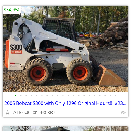
$34,950
•
•
•
•
•
•
•
•
•
•
•
•
•
•
•
•
•
•
•
•
2006 Bobcat S300 with Only 1296 Original Hours!!! #2375
7/16
Call or Text Rick