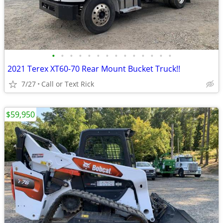
•
•
•
•
•
•
•
•
•
•
•
•
•
•
2021 Terex XT60-70 Rear Mount Bucket Truck!!
7/27
Call or Text Rick
$59,950