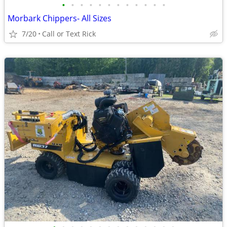
•
•
•
•
•
•
•
•
•
•
•
•
Morbark Chippers- All Sizes
7/20
Call or Text Rick