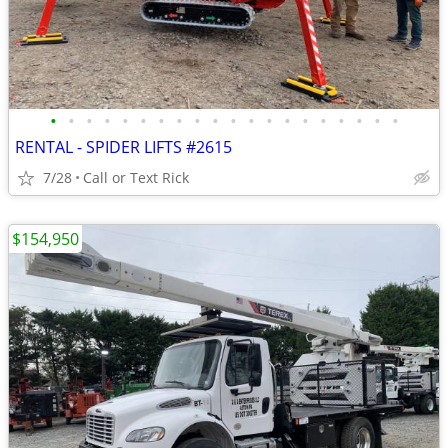
•
•
•
•
•
•
•
•
•
•
•
•
•
•
•
•
•
•
•
•
RENTAL - SPIDER LIFTS #2615
7/28
Call or Text Rick
$154,950