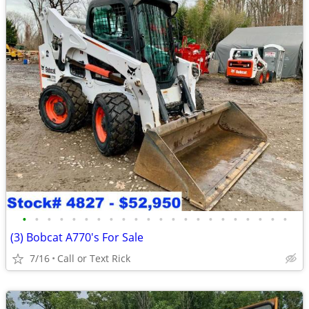
•
•
•
•
•
•
•
•
•
•
•
•
•
•
•
•
•
•
•
•
•
•
(3) Bobcat A770's For Sale
7/16
Call or Text Rick