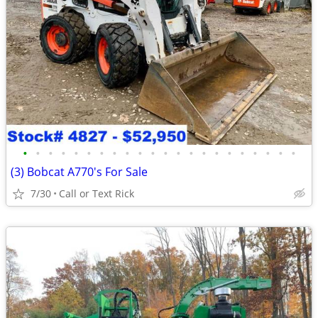
•
•
•
•
•
•
•
•
•
•
•
•
•
•
•
•
•
•
•
•
•
•
(3) Bobcat A770's For Sale
7/30
Call or Text Rick