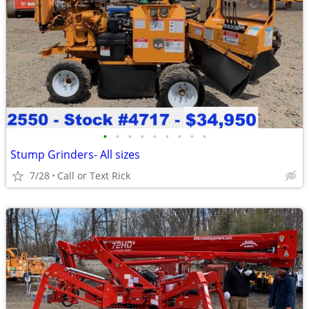
•
•
•
•
•
•
•
•
•
Stump Grinders- All sizes
7/28
Call or Text Rick