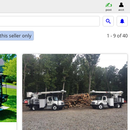
post
acct
his seller only
1 - 9
of 40