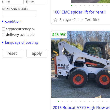
-
$
$
•
•
•
•
•
•
•
•
•
MAKE AND MODEL
100' CMC spider lift for rent!!!
5h ago
Call or Text Rick
condition
cryptocurrency ok
$46,950
delivery available
language of posting
reset
apply
•
•
•
•
•
•
•
•
•
•
•
•