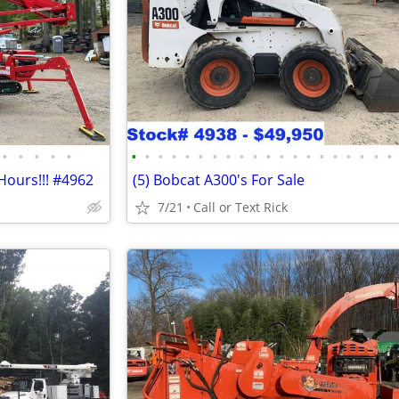
•
•
•
•
•
•
•
•
•
•
•
•
•
•
•
•
•
•
•
•
•
•
•
•
•
Hours!!! #4962
(5) Bobcat A300's For Sale
7/21
Call or Text Rick