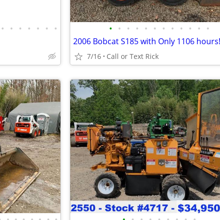
•
•
•
•
•
•
•
•
•
•
•
•
•
•
•
•
•
•
•
2006 Bobcat S185 with Only 1106 hours!
7/16
Call or Text Rick
•
•
•
•
•
•
•
•
•
•
•
•
•
•
•
•
•