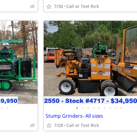
7/30
Call or Text Rick
•
•
•
•
•
•
•
•
•
•
•
Stump Grinders- All sizes
7/28
Call or Text Rick