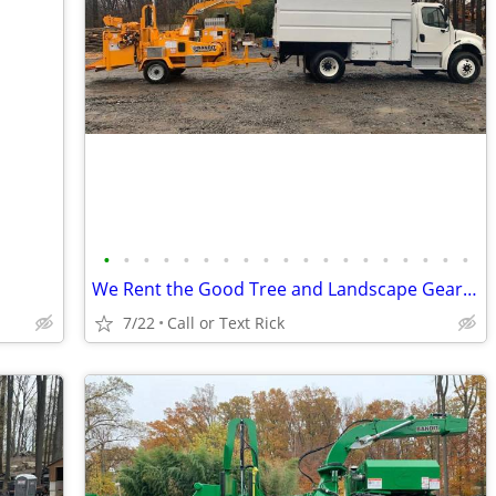
•
•
•
•
•
•
•
•
•
•
•
•
•
•
•
•
•
•
•
We Rent the Good Tree and Landscape Gear NO ONE Else Does
7/22
Call or Text Rick