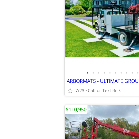
•
•
•
•
•
•
•
•
•
•
7/23
Call or Text Rick
$110,950