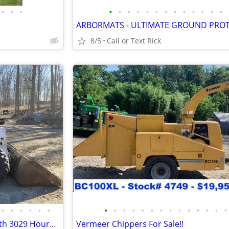
•
•
•
•
•
•
•
•
•
•
•
•
•
•
•
•
8/5
Call or Text Rick
•
•
•
•
•
•
•
•
•
•
•
•
•
•
•
•
•
•
•
•
2016 Bobcat A770 High Flow with 3029 Hours !!! #4964
Vermeer Chippers For Sale!!