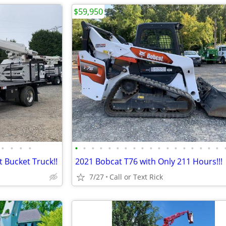
$59,950
•
•
•
•
•
•
•
•
•
•
•
•
•
•
•
•
•
•
•
•
•
•
 Bucket Truck!!
2021 Bobcat T76 with Only 211 Hours!!!
7/27
Call or Text Rick