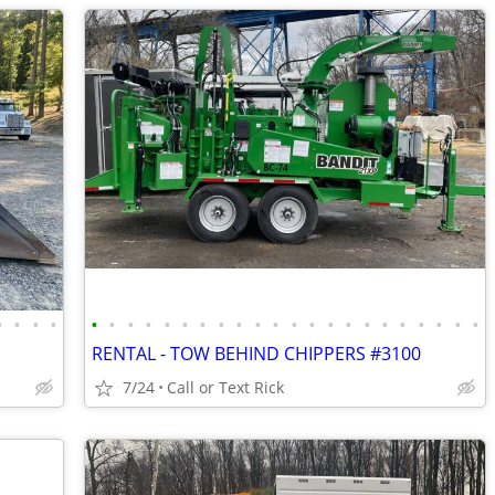
•
•
•
•
•
•
•
•
•
•
•
•
•
•
•
•
•
•
•
•
•
•
•
•
•
•
RENTAL - TOW BEHIND CHIPPERS #3100
7/24
Call or Text Rick