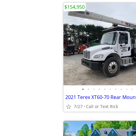
$154,950
•
•
•
•
•
•
•
•
•
•
2021 Terex XT60-70 Rear Mount
7/27
Call or Text Rick