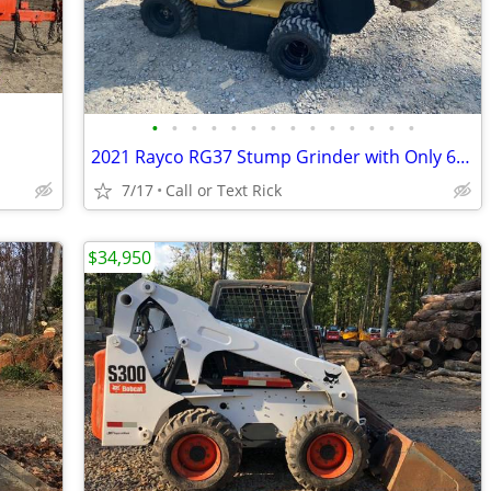
•
•
•
•
•
•
•
•
•
•
•
•
•
•
2021 Rayco RG37 Stump Grinder with Only 604 Hours!!! #4965
7/17
Call or Text Rick
$34,950