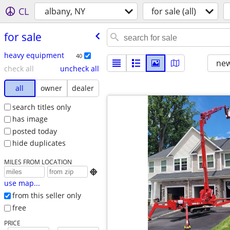
CL
albany, NY
for sale (all)
for sale
heavy equipment
40
new
check all
uncheck all
all
owner
dealer
search titles only
has image
posted today
hide duplicates
MILES FROM LOCATION

use map...
from this seller only
free
PRICE