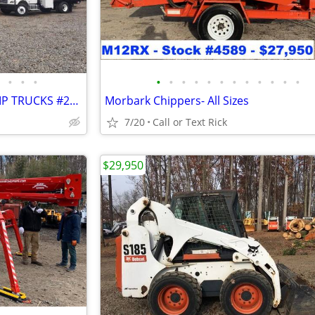
•
•
•
•
•
•
•
•
•
•
•
•
•
•
•
RENTAL - BUCKET TRUCKS / CHIP TRUCKS #2349
Morbark Chippers- All Sizes
7/20
Call or Text Rick
$29,950