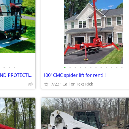
•
•
•
•
•
•
•
•
•
•
•
•
•
•
•
ARBORMATS - ULTIMATE GROUND PROTECTION #2997
100' CMC spider lift for rent!!!
7/23
Call or Text Rick