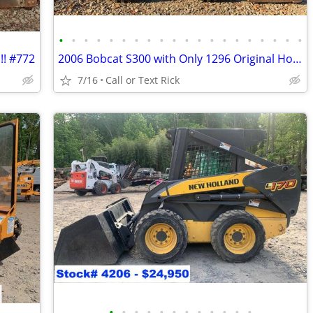
•
•
•
•
•
•
•
•
•
•
•
•
•
•
•
•
•
•
•
•
!! #772
2006 Bobcat S300 with Only 1296 Original Hours!!! #2375
7/16
Call or Text Rick
•
•
•
•
•
•
•
•
•
•
•
•