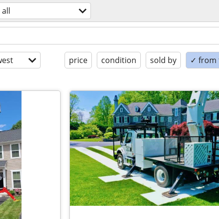
all
est
price
condition
sold by
✓ from t