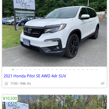
•
•
•
•
•
•
•
•
•
•
•
•
•
•
•
•
•
•
•
•
2021 Honda Pilot SE AWD 4dr SUV
7/30
94k mi
$10,500