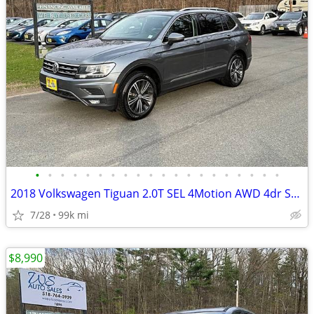
•
•
•
•
•
•
•
•
•
•
•
•
•
•
•
•
•
•
•
•
2018 Volkswagen Tiguan 2.0T SEL 4Motion AWD 4dr SUV
7/28
99k mi
$8,990