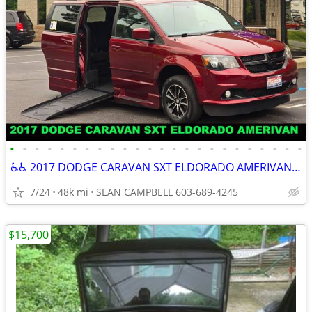
•
•
•
•
•
•
•
•
•
•
•
•
•
•
•
•
•
•
•
•
•
•
•
•
♿♿ 2017 DODGE CARAVAN SXT ELDORADO AMERIVAN ♿♿
7/24
48k mi
SEAN CAMPBELL 603-689-4245
$15,700