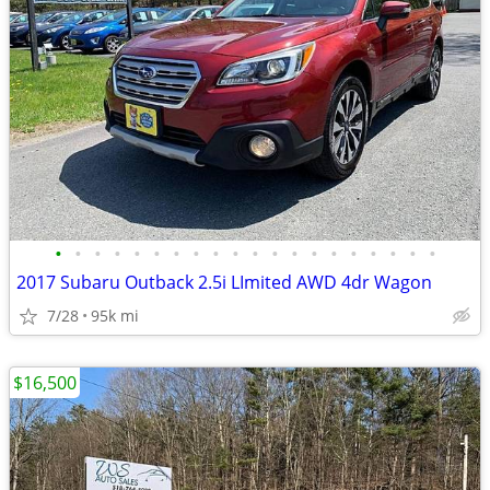
•
•
•
•
•
•
•
•
•
•
•
•
•
•
•
•
•
•
•
•
2017 Subaru Outback 2.5i LImited AWD 4dr Wagon
7/28
95k mi
$16,500