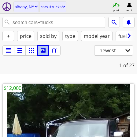
albany, NY
cars+trucks
post
acct
+
price
sold by
type
model year
fuel
newest
1
of 27
$12,000