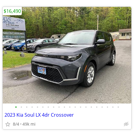
$16,490
•
•
•
•
•
•
•
•
•
•
•
•
•
•
•
•
•
•
•
•
2023 Kia Soul LX 4dr Crossover
8/4
49k mi