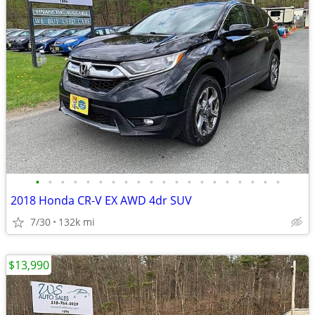
•
•
•
•
•
•
•
•
•
•
•
•
•
•
•
•
•
•
•
•
2018 Honda CR-V EX AWD 4dr SUV
7/30
132k mi
$13,990