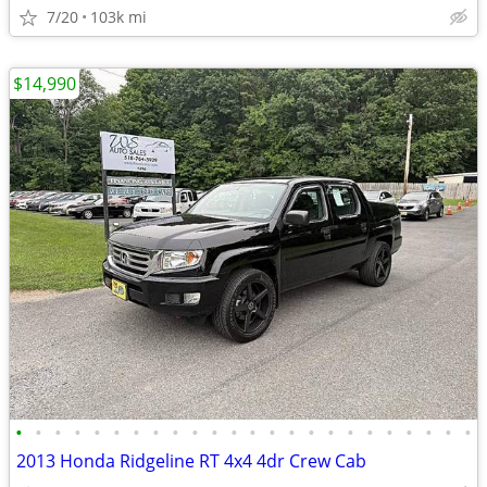
7/20
103k mi
$14,990
•
•
•
•
•
•
•
•
•
•
•
•
•
•
•
•
•
•
•
•
•
•
•
•
2013 Honda Ridgeline RT 4x4 4dr Crew Cab