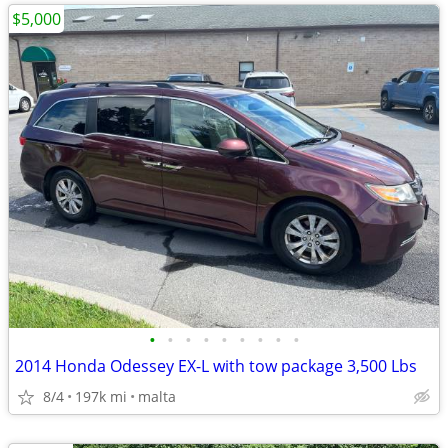
$5,000
•
•
•
•
•
•
•
•
•
2014 Honda Odessey EX-L with tow package 3,500 Lbs
8/4
197k mi
malta