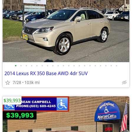
•
•
•
•
•
•
•
•
•
•
•
•
•
•
•
•
•
•
•
•
2014 Lexus RX 350 Base AWD 4dr SUV
7/28
103k mi
$39,993