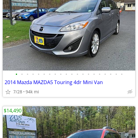
•
•
•
•
•
•
•
•
•
•
•
•
•
•
•
•
•
•
•
•
2014 Mazda MAZDA5 Touring 4dr Mini Van
7/28
94k mi
$14,490