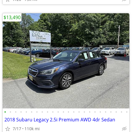
$13,490
•
•
•
•
•
•
•
•
•
•
•
•
•
•
•
•
•
•
•
•
•
•
•
•
2018 Subaru Legacy 2.5i Premium AWD 4dr Sedan
7/17
110k mi