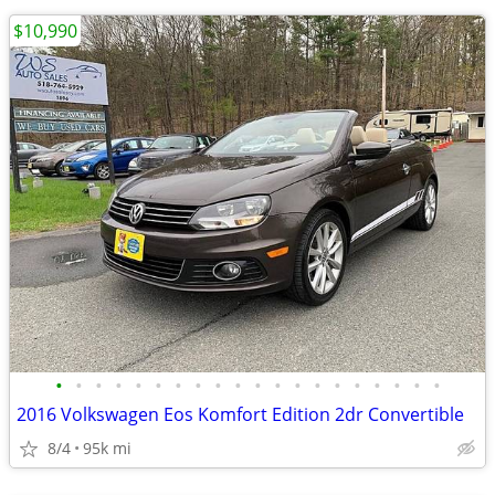
$10,990
•
•
•
•
•
•
•
•
•
•
•
•
•
•
•
•
•
•
•
•
2016 Volkswagen Eos Komfort Edition 2dr Convertible
8/4
95k mi