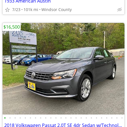
1933 American Austin
7/23
101k mi
Windsor County
$16,500
•
•
•
•
•
•
•
•
•
•
•
•
•
•
•
•
•
•
•
•
•
•
•
•
2018 Volkswagen Passat 2.0T SE 4dr Sedan w/Technology