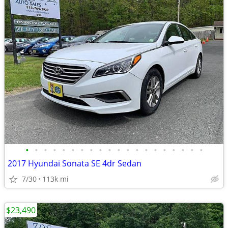
•
•
•
•
•
•
•
•
•
•
•
•
•
•
•
•
•
•
•
•
2017 Hyundai Sonata SE 4dr Sedan
7/30
113k mi
$23,490