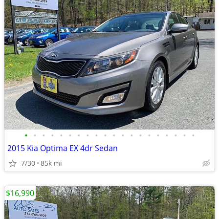
•
•
•
•
•
•
•
•
•
•
•
•
•
•
•
•
•
•
•
•
2015 Kia Optima EX 4dr Sedan
7/30
85k mi
$16,990