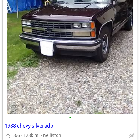
•
1988 chevy silverado
8/6
128k mi
nelliston