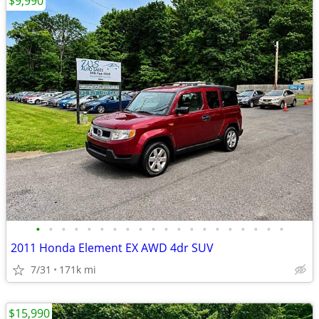
$9,990
•
•
•
•
•
•
•
•
•
•
•
•
•
•
•
•
•
•
•
•
2011 Honda Element EX AWD 4dr SUV
7/31
171k mi
$15,990