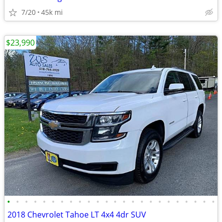
7/20
45k mi
$23,990
•
•
•
•
•
•
•
•
•
•
•
•
•
•
•
•
•
•
•
•
•
•
•
•
2018 Chevrolet Tahoe LT 4x4 4dr SUV