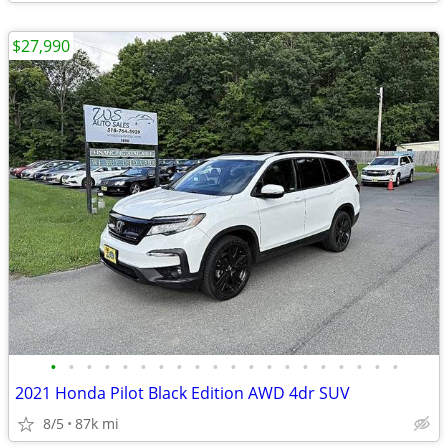
$27,990
•
•
•
•
•
•
•
•
•
•
•
•
•
•
•
•
•
•
•
•
2021 Honda Pilot Black Edition AWD 4dr SUV
8/5
87k mi