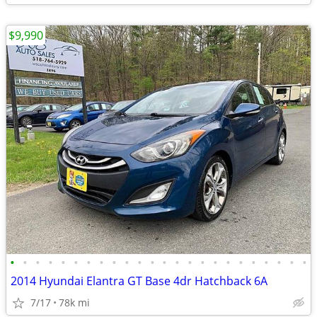
$9,990
•
•
•
•
•
•
•
•
•
•
•
•
•
•
•
•
•
•
•
•
•
•
•
•
2014 Hyundai Elantra GT Base 4dr Hatchback 6A
7/17
78k mi