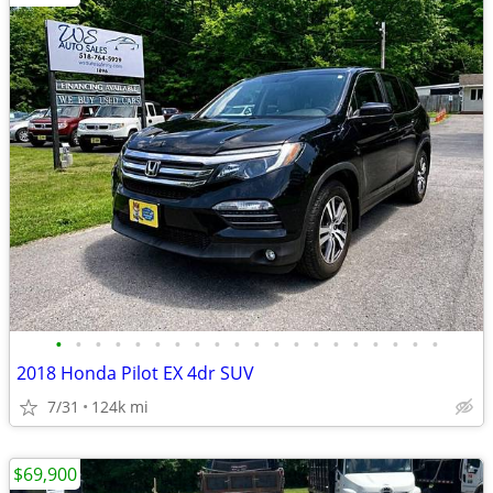
•
•
•
•
•
•
•
•
•
•
•
•
•
•
•
•
•
•
•
•
2018 Honda Pilot EX 4dr SUV
7/31
124k mi
$69,900