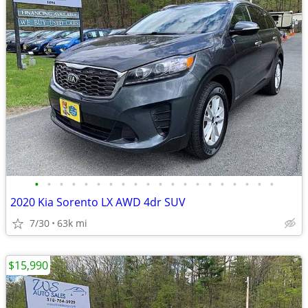
•
•
•
•
•
•
•
•
•
•
•
•
•
•
•
•
•
•
•
•
2020 Kia Sorento LX AWD 4dr SUV
7/30
63k mi
$15,990