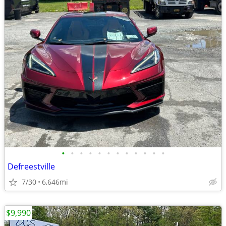
•
•
•
•
•
•
•
•
•
•
•
•
Defreestville
7/30
6,646mi
$9,990