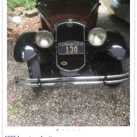
•
•
•
•
•