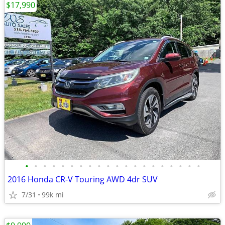
$17,990
•
•
•
•
•
•
•
•
•
•
•
•
•
•
•
•
•
•
•
•
2016 Honda CR-V Touring AWD 4dr SUV
7/31
99k mi