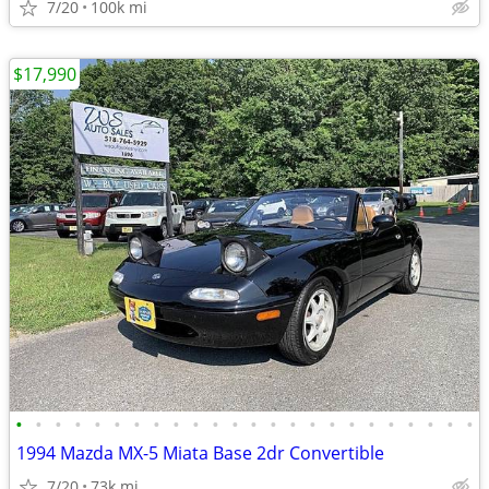
7/20
100k mi
$17,990
•
•
•
•
•
•
•
•
•
•
•
•
•
•
•
•
•
•
•
•
•
•
•
•
1994 Mazda MX-5 Miata Base 2dr Convertible
7/20
73k mi